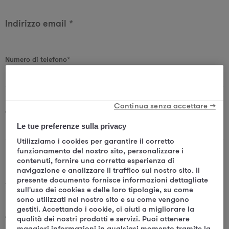
Indirizzo email
*
Numero di telefono
*
Continua senza accettare →
Quale Mama desideri contattare?
*
Le tue preferenze sulla privacy
Utilizziamo i cookies per garantire il corretto
funzionamento del nostro sito, personalizzare i
contenuti, fornire una corretta esperienza di
Di quale argomento vuoi parlare?
*
navigazione e analizzare il traffico sul nostro sito. Il
presente documento fornisce informazioni dettagliate
sull'uso dei cookies e delle loro tipologie, su come
sono utilizzati nel nostro sito e su come vengono
gestiti. Accettando i cookie, ci aiuti a migliorare la
Come hai conosciuto Mama?
qualità dei nostri prodotti e servizi. Puoi ottenere
maggiori informazioni in qualsiasi momento tramite la