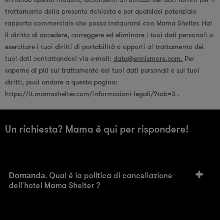
trattamento della presente richiesta e per qualsiasi potenziale
rapporto commerciale che possa instaurarsi con Mama Shelter. Hai
il diritto di accedere, correggere ed eliminare i tuoi dati personali o
esercitare i tuoi diritti di portabilità o opporti al trattamento dei
tuoi dati contattandoci via e-mail:
data@ennismore.com.
Per
saperne di più sul trattamento dei tuoi dati personali e sui tuoi
diritti, puoi andare a questa pagina:
https://it.mamashelter.com/informazioni-legali/?tab=3
.
Un richiesta? Mama è qui per rispondere!
Qual è la politica di cancellazione
Domanda.
dell'hotel Mama Shelter ?
Tariffe flessibili:
Risposta.
FAQ dinamiche per hotel che utilizzano la tecnologia Quinta